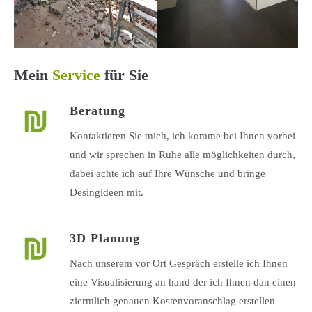
info@yourdomain.com
About us
Lorem ipsum dolor sit amet, consectetuer adipiscing elit.
Mein
Service
für Sie
Aenean commodo ligula eget dolor. Aenean massa. Cum
Beratung
sociis natoque penatibus et magnis dis parturient montes,
nascetur ridiculus mus. Donec quam felis, ultricies nec.
Kontaktieren Sie mich, ich komme bei Ihnen vorbei
und wir sprechen in Ruhe alle möglichkeiten durch,
dabei achte ich auf Ihre Wünsche und bringe
Desingideen mit.
3D Planung
Nach unserem vor Ort Gespräch erstelle ich Ihnen
eine Visualisierung an hand der ich Ihnen dan einen
ziermlich genauen Kostenvoranschlag erstellen