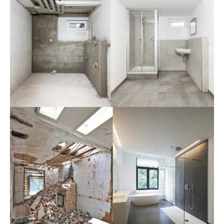
24h
/ 365days
We offer support for our customers
Mon - Fri 8:00am - 5:00pm
(GMT +1)
Get in touch
Cybersteel Inc.
376-293 City Road, Suite 600
San Francisco, CA 94102
Have any questions?
+44 1234 567 890
Drop us a line